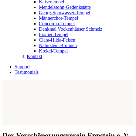
Kaisertempel
Mendelssohn-Gedenkstätte
Georg-Sparwasser-Tempel
Männerchor-Tempel
Concordia-Tempel
Denkmal Vockenhäuser Schmelz
Pionier-Tempel
Clara-Hilda-Felsen
Naturstein-Brunnen
Krekel-Tempel
Kontakt
Support
Testimonials
Der Verschönerungsverein Eppstein e. V.