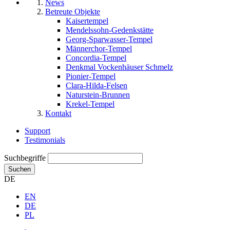
News
Betreute Objekte
Kaisertempel
Mendelssohn-Gedenkstätte
Georg-Sparwasser-Tempel
Männerchor-Tempel
Concordia-Tempel
Denkmal Vockenhäuser Schmelz
Pionier-Tempel
Clara-Hilda-Felsen
Naturstein-Brunnen
Krekel-Tempel
Kontakt
Support
Testimonials
Suchbegriffe
Suchen
DE
EN
DE
PL