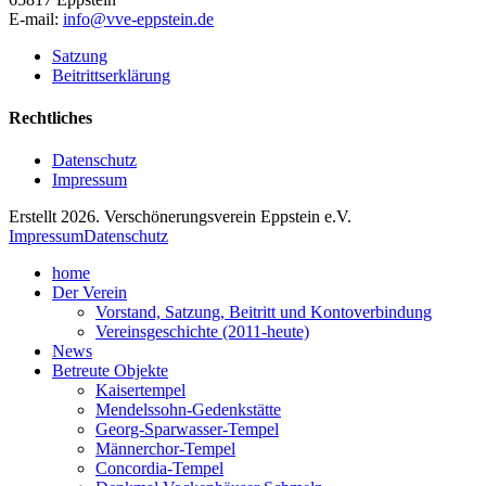
E-mail:
info@vve-eppstein.de
Satzung
Beitrittserklärung
Rechtliches
Datenschutz
Impressum
Erstellt 2026. Verschönerungsverein Eppstein e.V.
Impressum
Datenschutz
home
Der Verein
Vorstand, Satzung, Beitritt und Kontoverbindung
Vereinsgeschichte (2011-heute)
News
Betreute Objekte
Kaisertempel
Mendelssohn-Gedenkstätte
Georg-Sparwasser-Tempel
Männerchor-Tempel
Concordia-Tempel