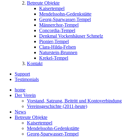
Betreute Objekte
Kaisertempel
Mendelssohn-Gedenkstätte
Georg-Sparwasser-Tempel
Männerchor-Tempel
Concordia-Tempel
Denkmal Vockenhäuser Schmelz
Pionier-Tempel
Clara-Hilda-Felsen
Naturstein-Brunnen
Krekel-Tempel
Kontakt
Support
Testimonials
home
Der Verein
Vorstand, Satzung, Beitritt und Kontoverbindung
Vereinsgeschichte (2011-heute)
News
Betreute Objekte
Kaisertempel
Mendelssohn-Gedenkstätte
Georg-Sparwasser-Tempel