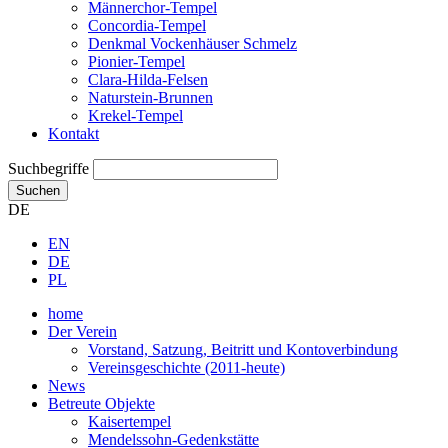
Männerchor-Tempel
Concordia-Tempel
Denkmal Vockenhäuser Schmelz
Pionier-Tempel
Clara-Hilda-Felsen
Naturstein-Brunnen
Krekel-Tempel
Kontakt
Suchbegriffe
Suchen
DE
EN
DE
PL
home
Der Verein
Vorstand, Satzung, Beitritt und Kontoverbindung
Vereinsgeschichte (2011-heute)
News
Betreute Objekte
Kaisertempel
Mendelssohn-Gedenkstätte