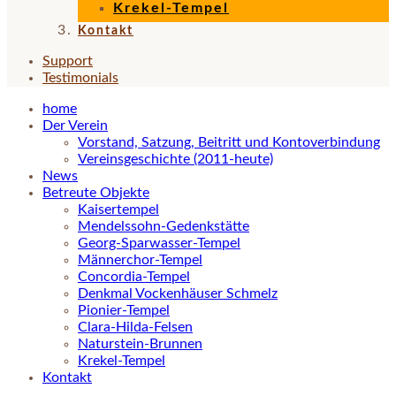
Krekel-Tempel
Kontakt
Support
Testimonials
home
Der Verein
Vorstand, Satzung, Beitritt und Kontoverbindung
Vereinsgeschichte (2011-heute)
News
Betreute Objekte
Kaisertempel
Mendelssohn-Gedenkstätte
Georg-Sparwasser-Tempel
Männerchor-Tempel
Concordia-Tempel
Denkmal Vockenhäuser Schmelz
Pionier-Tempel
Clara-Hilda-Felsen
Naturstein-Brunnen
Krekel-Tempel
Kontakt