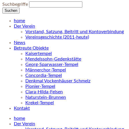
Suchbegriffe
Suchen
home
Der Verein
Vorstand, Satzung, Beitritt und Kontoverbindung
Vereinsgeschichte (2011-heute)
News
Betreute Objekte
Kaisertempel
Mendelssohn-Gedenkstätte
Georg-Sparwasser-Tempel
Männerchor-Tempel
Concordia-Tempel
Denkmal Vockenhäuser Schmelz
Pionier-Tempel
Clara-Hilda-Felsen
Naturstein-Brunnen
Krekel-Tempel
Kontakt
home
Der Verein