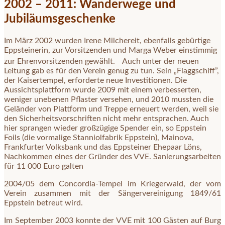
2002 – 2011: Wanderwege und
Jubiläumsgeschenke
Im März 2002 wurden Irene Milchereit, ebenfalls gebürtige
Eppsteinerin, zur Vorsitzenden und Marga Weber einstimmig
zur Ehrenvorsitzenden gewählt. Auch unter der neuen
Leitung gab es für den Verein genug zu tun. Sein „Flaggschiff”,
der Kaisertempel, erforderte neue Investitionen. Die
Aussichtsplattform wurde 2009 mit einem verbesserten,
weniger unebenen Pflaster versehen, und 2010 mussten die
Geländer von Plattform und Treppe erneuert werden, weil sie
den Sicherheitsvorschriften nicht mehr entsprachen. Auch
hier sprangen wieder großzügige Spender ein, so Eppstein
Foils (die vormalige Stanniolfabrik Eppstein), Mainova,
Frankfurter Volksbank und das Eppsteiner Ehepaar Löns,
Nachkommen eines der Gründer des VVE. Sanierungsarbeiten
für 11 000 Euro galten
2004/05 dem Concordia-Tempel im Kriegerwald, der vom
Verein zusammen mit der Sängervereinigung 1849/61
Eppstein betreut wird.
Im September 2003 konnte der VVE mit 100 Gästen auf Burg